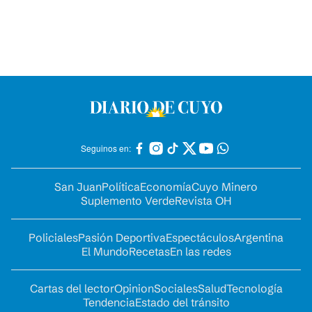
Seguinos en:
San Juan
Política
Economía
Cuyo Minero
Suplemento Verde
Revista OH
Policiales
Pasión Deportiva
Espectáculos
Argentina
El Mundo
Recetas
En las redes
Cartas del lector
Opinion
Sociales
Salud
Tecnología
Tendencia
Estado del tránsito