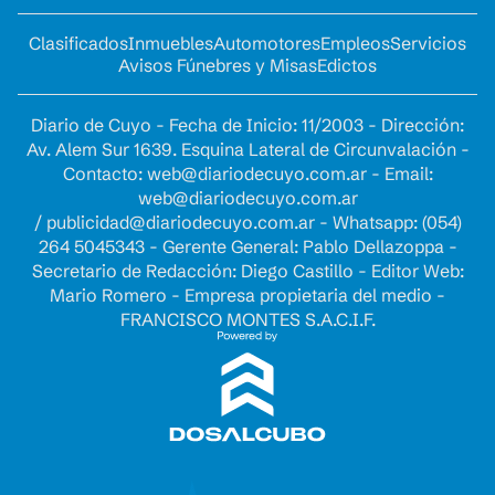
Clasificados
Inmuebles
Automotores
Empleos
Servicios
Avisos Fúnebres y Misas
Edictos
Diario de Cuyo - Fecha de Inicio: 11/2003 - Dirección:
Av. Alem Sur 1639. Esquina Lateral de Circunvalación -
Contacto:
web@diariodecuyo.com.ar
- Email:
web@diariodecuyo.com.ar
/
publicidad@diariodecuyo.com.ar
-
Whatsapp: (054)
264 5045343 - Gerente General: Pablo Dellazoppa -
Secretario de Redacción: Diego Castillo - Editor Web:
Mario Romero - Empresa propietaria del medio -
FRANCISCO MONTES S.A.C.I.F.