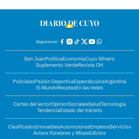
Seguinos en:
San Juan
Política
Economía
Cuyo Minero
Suplemento Verde
Revista OH
Policiales
Pasión Deportiva
Espectáculos
Argentina
El Mundo
Recetas
En las redes
Cartas del lector
Opinion
Sociales
Salud
Tecnología
Tendencia
Estado del tránsito
Clasificados
Inmuebles
Automotores
Empleos
Servicios
Avisos Fúnebres y Misas
Edictos