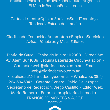
Policiales
Pasión Deportiva
Espectáculos
Argentina
El Mundo
Recetas
En las redes
Cartas del lector
Opinion
Sociales
Salud
Tecnología
Tendencia
Estado del tránsito
Clasificados
Inmuebles
Automotores
Empleos
Servicios
Avisos Fúnebres y Misas
Edictos
Diario de Cuyo - Fecha de Inicio: 11/2003 - Dirección:
Av. Alem Sur 1639. Esquina Lateral de Circunvalación -
Contacto:
web@diariodecuyo.com.ar
- Email:
web@diariodecuyo.com.ar
/
publicidad@diariodecuyo.com.ar
-
Whatsapp: (054)
264 5045343 - Gerente General: Pablo Dellazoppa -
Secretario de Redacción: Diego Castillo - Editor Web:
Mario Romero - Empresa propietaria del medio -
FRANCISCO MONTES S.A.C.I.F.