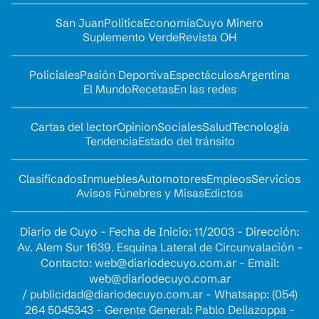
San Juan
Política
Economía
Cuyo Minero
Suplemento Verde
Revista OH
Policiales
Pasión Deportiva
Espectáculos
Argentina
El Mundo
Recetas
En las redes
Cartas del lector
Opinion
Sociales
Salud
Tecnología
Tendencia
Estado del tránsito
Clasificados
Inmuebles
Automotores
Empleos
Servicios
Avisos Fúnebres y Misas
Edictos
Diario de Cuyo - Fecha de Inicio: 11/2003 - Dirección:
Av. Alem Sur 1639. Esquina Lateral de Circunvalación -
Contacto:
web@diariodecuyo.com.ar
- Email:
web@diariodecuyo.com.ar
/
publicidad@diariodecuyo.com.ar
-
Whatsapp: (054)
264 5045343 - Gerente General: Pablo Dellazoppa -