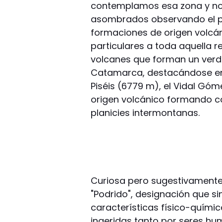
contemplamos esa zona y n
asombrados observando el pa
formaciones de origen volcá
particulares a toda aquella 
volcanes que forman un verda
Catamarca, destacándose entr
Piséis (6779 m), el Vidal Góm
origen volcánico formando c
planicies intermontanas.
Curiosa pero sugestivamente, 
"Podrido", designación que si
características físico-químic
ingeridas tanto por seres h