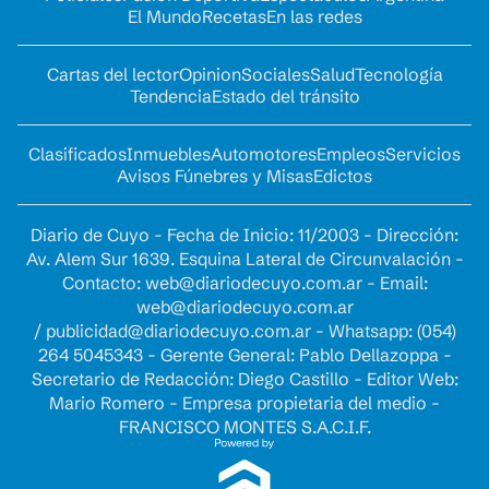
El Mundo
Recetas
En las redes
Cartas del lector
Opinion
Sociales
Salud
Tecnología
Tendencia
Estado del tránsito
Clasificados
Inmuebles
Automotores
Empleos
Servicios
Avisos Fúnebres y Misas
Edictos
Diario de Cuyo - Fecha de Inicio: 11/2003 - Dirección:
Av. Alem Sur 1639. Esquina Lateral de Circunvalación -
Contacto:
web@diariodecuyo.com.ar
- Email:
web@diariodecuyo.com.ar
/
publicidad@diariodecuyo.com.ar
-
Whatsapp: (054)
264 5045343 - Gerente General: Pablo Dellazoppa -
Secretario de Redacción: Diego Castillo - Editor Web:
Mario Romero - Empresa propietaria del medio -
FRANCISCO MONTES S.A.C.I.F.