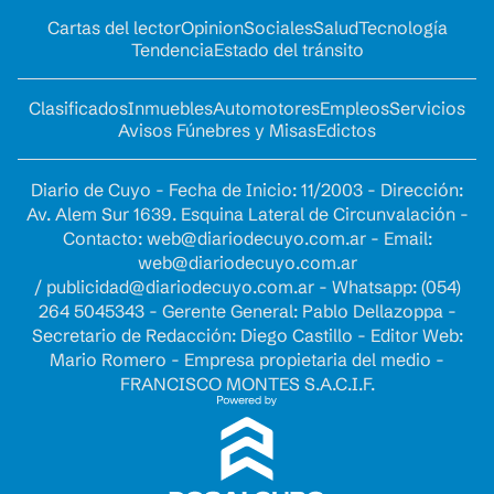
Cartas del lector
Opinion
Sociales
Salud
Tecnología
Tendencia
Estado del tránsito
Clasificados
Inmuebles
Automotores
Empleos
Servicios
Avisos Fúnebres y Misas
Edictos
Diario de Cuyo - Fecha de Inicio: 11/2003 - Dirección:
Av. Alem Sur 1639. Esquina Lateral de Circunvalación -
Contacto:
web@diariodecuyo.com.ar
- Email:
web@diariodecuyo.com.ar
/
publicidad@diariodecuyo.com.ar
-
Whatsapp: (054)
264 5045343 - Gerente General: Pablo Dellazoppa -
Secretario de Redacción: Diego Castillo - Editor Web:
Mario Romero - Empresa propietaria del medio -
FRANCISCO MONTES S.A.C.I.F.