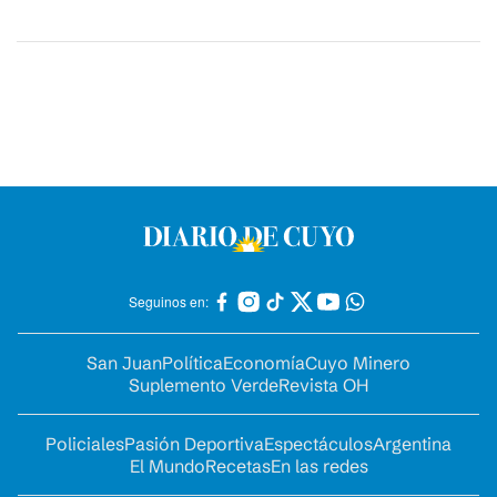
Seguinos en:
San Juan
Política
Economía
Cuyo Minero
Suplemento Verde
Revista OH
Policiales
Pasión Deportiva
Espectáculos
Argentina
El Mundo
Recetas
En las redes