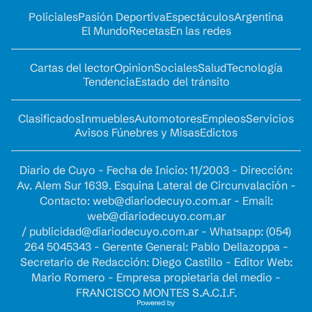
Policiales
Pasión Deportiva
Espectáculos
Argentina
El Mundo
Recetas
En las redes
Cartas del lector
Opinion
Sociales
Salud
Tecnología
Tendencia
Estado del tránsito
Clasificados
Inmuebles
Automotores
Empleos
Servicios
Avisos Fúnebres y Misas
Edictos
Diario de Cuyo - Fecha de Inicio: 11/2003 - Dirección:
Av. Alem Sur 1639. Esquina Lateral de Circunvalación -
Contacto:
web@diariodecuyo.com.ar
- Email:
web@diariodecuyo.com.ar
/
publicidad@diariodecuyo.com.ar
-
Whatsapp: (054)
264 5045343 - Gerente General: Pablo Dellazoppa -
Secretario de Redacción: Diego Castillo - Editor Web:
Mario Romero - Empresa propietaria del medio -
FRANCISCO MONTES S.A.C.I.F.