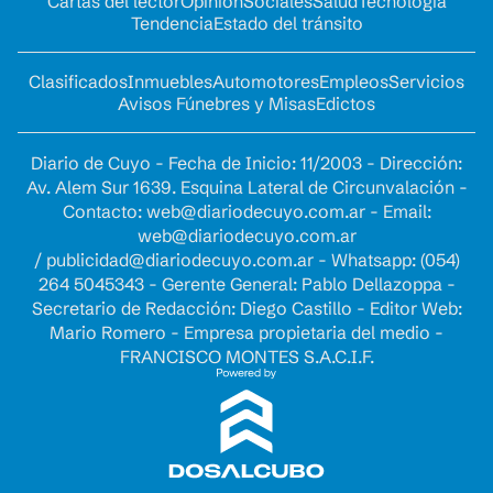
Cartas del lector
Opinion
Sociales
Salud
Tecnología
Tendencia
Estado del tránsito
Clasificados
Inmuebles
Automotores
Empleos
Servicios
Avisos Fúnebres y Misas
Edictos
Diario de Cuyo - Fecha de Inicio: 11/2003 - Dirección:
Av. Alem Sur 1639. Esquina Lateral de Circunvalación -
Contacto:
web@diariodecuyo.com.ar
- Email:
web@diariodecuyo.com.ar
/
publicidad@diariodecuyo.com.ar
-
Whatsapp: (054)
264 5045343 - Gerente General: Pablo Dellazoppa -
Secretario de Redacción: Diego Castillo - Editor Web:
Mario Romero - Empresa propietaria del medio -
FRANCISCO MONTES S.A.C.I.F.