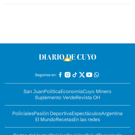
Seguinos en:
San Juan
Política
Economía
Cuyo Minero
Suplemento Verde
Revista OH
Policiales
Pasión Deportiva
Espectáculos
Argentina
El Mundo
Recetas
En las redes