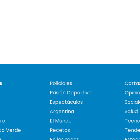
s
Policiales
Cartas
Pasión Deportiva
Opini
Espectáculos
Social
Argentina
Salud
ro
El Mundo
Tecno
to Verde
Recetas
Tende
H
En las redes
Estado