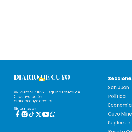
Seccione
San Juan
Av. Alem Sur 1639. Esquina Lateral de
Política
Circunvalación
diariodecuyo.com.ar
Economía
Siguenos en:
Cuyo Mine
Suplemen
Revista O