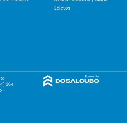
Edictos
to:
54) 264
o -