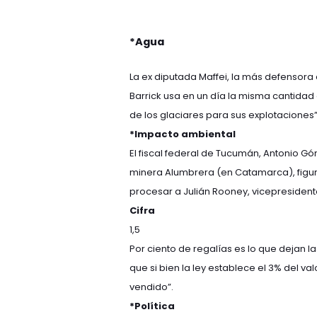
*Agua
La ex diputada Maffei, la más defensora 
Barrick usa en un día la misma cantidad
de los glaciares para sus explotaciones”
*Impacto ambiental
El fiscal federal de Tucumán, Antonio G
minera Alumbrera (en Catamarca), figur
procesar a Julián Rooney, vicepresident
Cifra
1,5
Por ciento de regalías es lo que dejan la
que si bien la ley establece el 3% del va
vendido”.
*Política