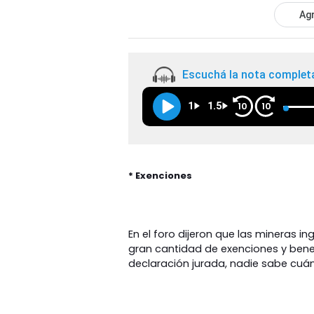
Agr
Escuchá la nota complet
1
1.5
10
10
* Exenciones
En el foro dijeron que las mineras i
gran cantidad de exenciones y benefi
declaración jurada, nadie sabe cuánt