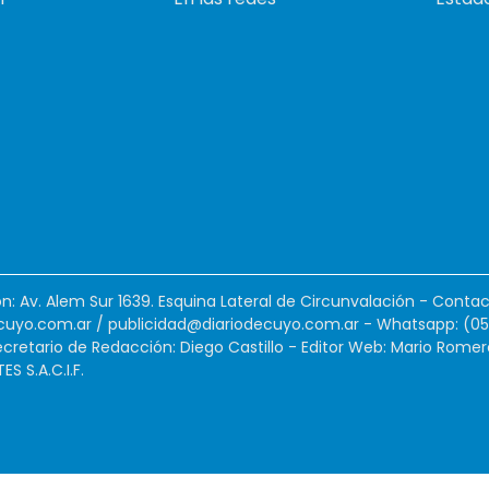
ión: Av. Alem Sur 1639. Esquina Lateral de Circunvalación - Contac
cuyo.com.ar
/
publicidad@diariodecuyo.com.ar
-
Whatsapp: (0
cretario de Redacción: Diego Castillo - Editor Web: Mario Romer
 S.A.C.I.F.