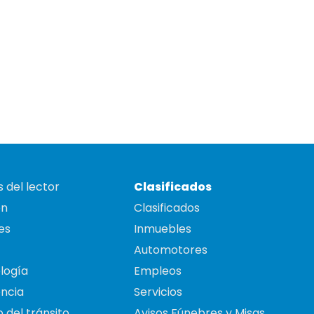
 del lector
Clasificados
on
Clasificados
es
Inmuebles
Automotores
logía
Empleos
ncia
Servicios
 del tránsito
Avisos Fúnebres y Misas