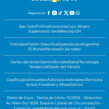
Seguinos en:
San Juan
Política
Economía
Cuyo Minero
Suplemento Verde
Revista OH
Policiales
Pasión Deportiva
Espectáculos
Argentina
El Mundo
Recetas
En las redes
Cartas del lector
Opinion
Sociales
Salud
Tecnología
Tendencia
Estado del tránsito
Clasificados
Inmuebles
Automotores
Empleos
Servicios
Avisos Fúnebres y Misas
Edictos
Diario de Cuyo - Fecha de Inicio: 11/2003 - Dirección:
Av. Alem Sur 1639. Esquina Lateral de Circunvalación -
Contacto:
web@diariodecuyo.com.ar
- Email: