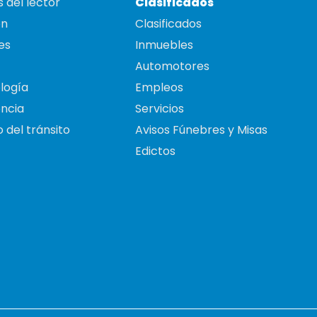
 del lector
Clasificados
on
Clasificados
es
Inmuebles
Automotores
logía
Empleos
ncia
Servicios
 del tránsito
Avisos Fúnebres y Misas
Edictos