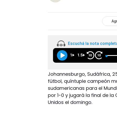
Agr
Escuchá la nota complet
1
1.5
10
10
Johannesburgo, Sudáfrica, 25 
fútbol, quíntuple campeón mun
sudamericanas para el Mundia
por 1-0 y jugará la final de 
Unidos el domingo.