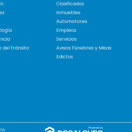
on
Clasificados
es
Inmuebles
Automotores
logía
Empleos
ncia
Servicios
 del tránsito
Avisos Fúnebres y Misas
Edictos
to: