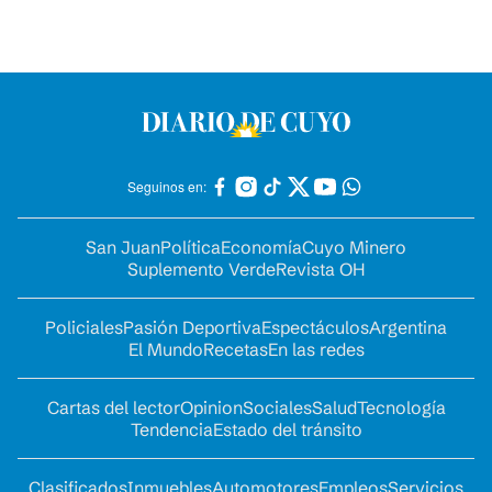
Seguinos en:
San Juan
Política
Economía
Cuyo Minero
Suplemento Verde
Revista OH
Policiales
Pasión Deportiva
Espectáculos
Argentina
El Mundo
Recetas
En las redes
Cartas del lector
Opinion
Sociales
Salud
Tecnología
Tendencia
Estado del tránsito
Clasificados
Inmuebles
Automotores
Empleos
Servicios