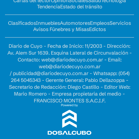
Cartas del lector
Opinion
Sociales
Salud
Tecnología
Tendencia
Estado del tránsito
Clasificados
Inmuebles
Automotores
Empleos
Servicios
Avisos Fúnebres y Misas
Edictos
Diario de Cuyo - Fecha de Inicio: 11/2003 - Dirección:
Av. Alem Sur 1639. Esquina Lateral de Circunvalación -
Contacto:
web@diariodecuyo.com.ar
- Email:
web@diariodecuyo.com.ar
/
publicidad@diariodecuyo.com.ar
-
Whatsapp: (054)
264 5045343 - Gerente General: Pablo Dellazoppa -
Secretario de Redacción: Diego Castillo - Editor Web:
Mario Romero - Empresa propietaria del medio -
FRANCISCO MONTES S.A.C.I.F.