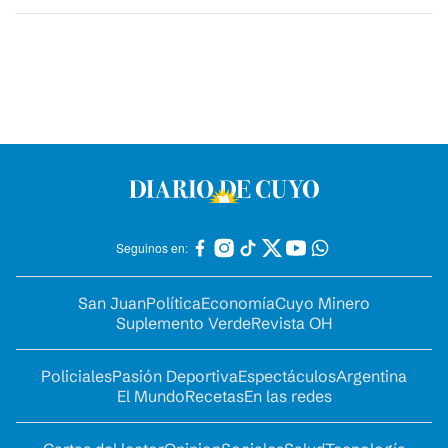
Seguinos en:
San Juan
Política
Economía
Cuyo Minero
Suplemento Verde
Revista OH
Policiales
Pasión Deportiva
Espectáculos
Argentina
El Mundo
Recetas
En las redes