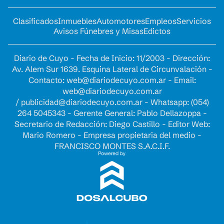
Clasificados
Inmuebles
Automotores
Empleos
Servicios
Avisos Fúnebres y Misas
Edictos
Diario de Cuyo - Fecha de Inicio: 11/2003 - Dirección:
Av. Alem Sur 1639. Esquina Lateral de Circunvalación -
Contacto:
web@diariodecuyo.com.ar
- Email:
web@diariodecuyo.com.ar
/
publicidad@diariodecuyo.com.ar
-
Whatsapp: (054)
264 5045343 - Gerente General: Pablo Dellazoppa -
Secretario de Redacción: Diego Castillo - Editor Web:
Mario Romero - Empresa propietaria del medio -
FRANCISCO MONTES S.A.C.I.F.