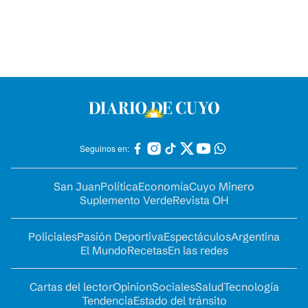
Seguinos en:
San Juan
Política
Economía
Cuyo Minero
Suplemento Verde
Revista OH
Policiales
Pasión Deportiva
Espectáculos
Argentina
El Mundo
Recetas
En las redes
Cartas del lector
Opinion
Sociales
Salud
Tecnología
Tendencia
Estado del tránsito