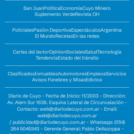
San Juan
Política
Economía
Cuyo Minero
Suplemento Verde
Revista OH
Policiales
Pasión Deportiva
Espectáculos
Argentina
El Mundo
Recetas
En las redes
Cartas del lector
Opinion
Sociales
Salud
Tecnología
Tendencia
Estado del tránsito
Clasificados
Inmuebles
Automotores
Empleos
Servicios
Avisos Fúnebres y Misas
Edictos
Diario de Cuyo - Fecha de Inicio: 11/2003 - Dirección:
Av. Alem Sur 1639. Esquina Lateral de Circunvalación -
Contacto:
web@diariodecuyo.com.ar
- Email:
web@diariodecuyo.com.ar
/
publicidad@diariodecuyo.com.ar
-
Whatsapp: (054)
264 5045343 - Gerente General: Pablo Dellazoppa -