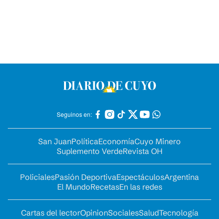
Seguinos en:
San Juan
Política
Economía
Cuyo Minero
Suplemento Verde
Revista OH
Policiales
Pasión Deportiva
Espectáculos
Argentina
El Mundo
Recetas
En las redes
Cartas del lector
Opinion
Sociales
Salud
Tecnología