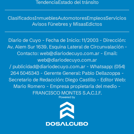
Tendencia
Estado del tránsito
Clasificados
Inmuebles
Automotores
Empleos
Servicios
Avisos Fúnebres y Misas
Edictos
Diario de Cuyo - Fecha de Inicio: 11/2003 - Dirección:
Av. Alem Sur 1639. Esquina Lateral de Circunvalación -
Contacto:
web@diariodecuyo.com.ar
- Email:
web@diariodecuyo.com.ar
/
publicidad@diariodecuyo.com.ar
-
Whatsapp: (054)
264 5045343 - Gerente General: Pablo Dellazoppa -
Secretario de Redacción: Diego Castillo - Editor Web:
Mario Romero - Empresa propietaria del medio -
FRANCISCO MONTES S.A.C.I.F.