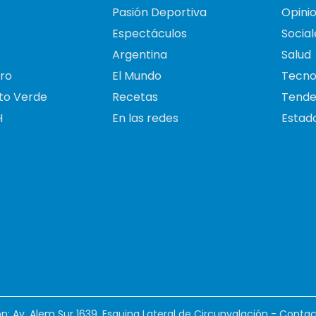
Pasión Deportiva
Opini
Espectáculos
Social
Argentina
Salud
ro
El Mundo
Tecno
to Verde
Recetas
Tende
H
En las redes
Estado
ión: Av. Alem Sur 1639. Esquina Lateral de Circunvalación - Contac