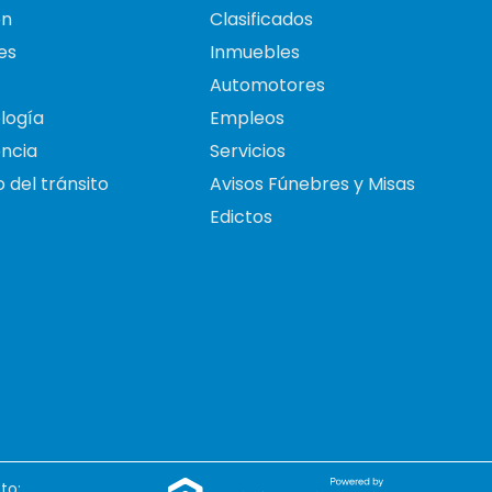
on
Clasificados
es
Inmuebles
Automotores
logía
Empleos
ncia
Servicios
 del tránsito
Avisos Fúnebres y Misas
Edictos
to: