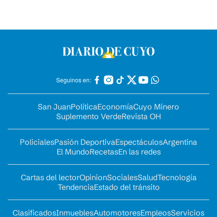
Seguinos en:
San Juan
Política
Economía
Cuyo Minero
Suplemento Verde
Revista OH
Policiales
Pasión Deportiva
Espectáculos
Argentina
El Mundo
Recetas
En las redes
Cartas del lector
Opinion
Sociales
Salud
Tecnología
Tendencia
Estado del tránsito
Clasificados
Inmuebles
Automotores
Empleos
Servicios