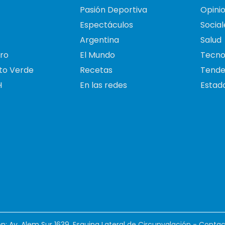
Pasión Deportiva
Opini
Espectáculos
Social
Argentina
Salud
ro
El Mundo
Tecno
to Verde
Recetas
Tende
H
En las redes
Estado
ión: Av. Alem Sur 1639. Esquina Lateral de Circunvalación - Contac