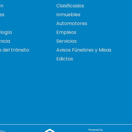
on
Clasificados
es
Inmuebles
Automotores
logía
Empleos
ncia
Servicios
 del tránsito
Avisos Fúnebres y Misas
Edictos
to: