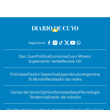
Seguinos en:
San Juan
Política
Economía
Cuyo Minero
Suplemento Verde
Revista OH
Policiales
Pasión Deportiva
Espectáculos
Argentina
El Mundo
Recetas
En las redes
Cartas del lector
Opinion
Sociales
Salud
Tecnología
Tendencia
Estado del tránsito
Clasificados
Inmuebles
Automotores
Empleos
Servicios