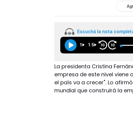
Agr
Escuchá la nota complet
1
1.5
10
10
La presidenta Cristina Fernán
empresa de este nivel viene a 
el país va a crecer". Lo afirm
mundial que construirá la e