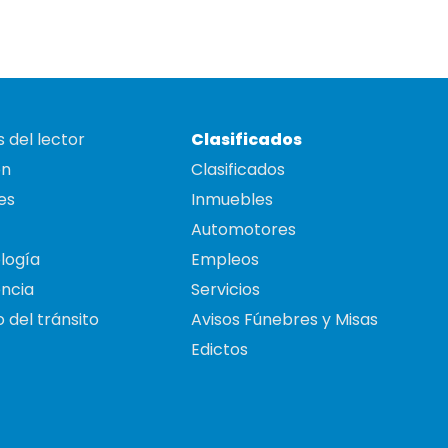
 del lector
Clasificados
on
Clasificados
es
Inmuebles
Automotores
logía
Empleos
ncia
Servicios
 del tránsito
Avisos Fúnebres y Misas
Edictos