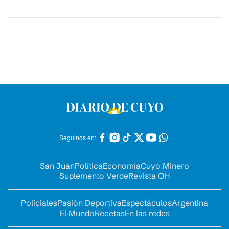
Seguinos en:
San Juan
Política
Economía
Cuyo Minero
Suplemento Verde
Revista OH
Policiales
Pasión Deportiva
Espectáculos
Argentina
El Mundo
Recetas
En las redes