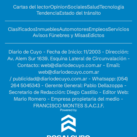
Cartas del lector
Opinion
Sociales
Salud
Tecnología
Tendencia
Estado del tránsito
Clasificados
Inmuebles
Automotores
Empleos
Servicios
Avisos Fúnebres y Misas
Edictos
Diario de Cuyo - Fecha de Inicio: 11/2003 - Dirección:
Av. Alem Sur 1639. Esquina Lateral de Circunvalación -
Contacto:
web@diariodecuyo.com.ar
- Email:
web@diariodecuyo.com.ar
/
publicidad@diariodecuyo.com.ar
-
Whatsapp: (054)
264 5045343 - Gerente General: Pablo Dellazoppa -
Secretario de Redacción: Diego Castillo - Editor Web:
Mario Romero - Empresa propietaria del medio -
FRANCISCO MONTES S.A.C.I.F.