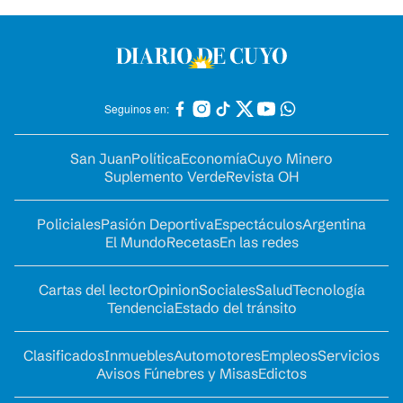
Seguinos en:
San Juan
Política
Economía
Cuyo Minero
Suplemento Verde
Revista OH
Policiales
Pasión Deportiva
Espectáculos
Argentina
El Mundo
Recetas
En las redes
Cartas del lector
Opinion
Sociales
Salud
Tecnología
Tendencia
Estado del tránsito
Clasificados
Inmuebles
Automotores
Empleos
Servicios
Avisos Fúnebres y Misas
Edictos