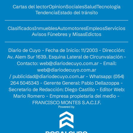
Cartas del lector
Opinion
Sociales
Salud
Tecnología
Tendencia
Estado del tránsito
Clasificados
Inmuebles
Automotores
Empleos
Servicios
Avisos Fúnebres y Misas
Edictos
Diario de Cuyo - Fecha de Inicio: 11/2003 - Dirección:
Av. Alem Sur 1639. Esquina Lateral de Circunvalación -
Contacto:
web@diariodecuyo.com.ar
- Email:
web@diariodecuyo.com.ar
/
publicidad@diariodecuyo.com.ar
-
Whatsapp: (054)
264 5045343 - Gerente General: Pablo Dellazoppa -
Secretario de Redacción: Diego Castillo - Editor Web:
Mario Romero - Empresa propietaria del medio -
FRANCISCO MONTES S.A.C.I.F.