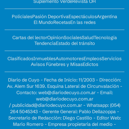
Suplemento Verde
Revista OH
Policiales
Pasión Deportiva
Espectáculos
Argentina
El Mundo
Recetas
En las redes
Cartas del lector
Opinion
Sociales
Salud
Tecnología
Tendencia
Estado del tránsito
Clasificados
Inmuebles
Automotores
Empleos
Servicios
Avisos Fúnebres y Misas
Edictos
Diario de Cuyo - Fecha de Inicio: 11/2003 - Dirección:
Av. Alem Sur 1639. Esquina Lateral de Circunvalación -
Contacto:
web@diariodecuyo.com.ar
- Email:
web@diariodecuyo.com.ar
/
publicidad@diariodecuyo.com.ar
-
Whatsapp: (054)
264 5045343 - Gerente General: Pablo Dellazoppa -
Secretario de Redacción: Diego Castillo - Editor Web:
Mario Romero - Empresa propietaria del medio -