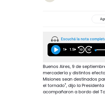
Agr
Escuchá la nota complet
1
1.5
10
10
Buenos Aires, 9 de septiembr
mercadería y distintos efect
Misiones sean destinados par
el tornado", dijo la President
acompañaron a bordo del Tang