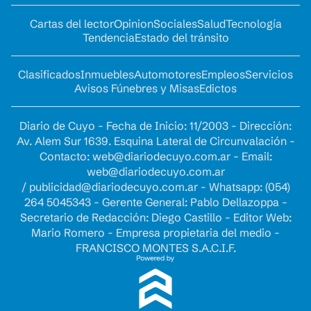
Cartas del lector
Opinion
Sociales
Salud
Tecnología
Tendencia
Estado del tránsito
Clasificados
Inmuebles
Automotores
Empleos
Servicios
Avisos Fúnebres y Misas
Edictos
Diario de Cuyo - Fecha de Inicio: 11/2003 - Dirección:
Av. Alem Sur 1639. Esquina Lateral de Circunvalación -
Contacto:
web@diariodecuyo.com.ar
- Email:
web@diariodecuyo.com.ar
/
publicidad@diariodecuyo.com.ar
-
Whatsapp: (054)
264 5045343 - Gerente General: Pablo Dellazoppa -
Secretario de Redacción: Diego Castillo - Editor Web:
Mario Romero - Empresa propietaria del medio -
FRANCISCO MONTES S.A.C.I.F.