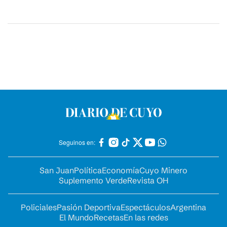
Seguinos en:
San Juan
Política
Economía
Cuyo Minero
Suplemento Verde
Revista OH
Policiales
Pasión Deportiva
Espectáculos
Argentina
El Mundo
Recetas
En las redes