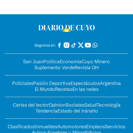
Seguinos en:
San Juan
Política
Economía
Cuyo Minero
Suplemento Verde
Revista OH
Policiales
Pasión Deportiva
Espectáculos
Argentina
El Mundo
Recetas
En las redes
Cartas del lector
Opinion
Sociales
Salud
Tecnología
Tendencia
Estado del tránsito
Clasificados
Inmuebles
Automotores
Empleos
Servicios
Avisos Fúnebres y Misas
Edictos