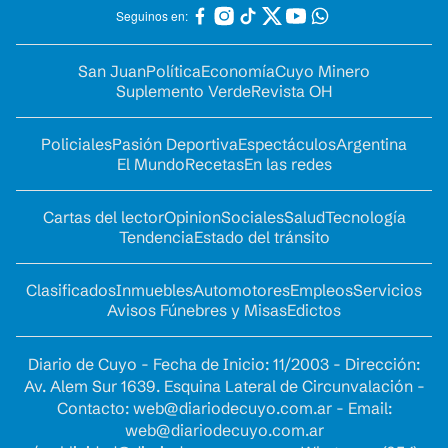
Seguinos en:
San Juan
Política
Economía
Cuyo Minero
Suplemento Verde
Revista OH
Policiales
Pasión Deportiva
Espectáculos
Argentina
El Mundo
Recetas
En las redes
Cartas del lector
Opinion
Sociales
Salud
Tecnología
Tendencia
Estado del tránsito
Clasificados
Inmuebles
Automotores
Empleos
Servicios
Avisos Fúnebres y Misas
Edictos
Diario de Cuyo - Fecha de Inicio: 11/2003 - Dirección:
Av. Alem Sur 1639. Esquina Lateral de Circunvalación -
Contacto:
web@diariodecuyo.com.ar
- Email:
web@diariodecuyo.com.ar