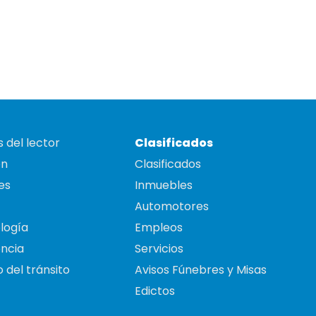
 del lector
Clasificados
on
Clasificados
es
Inmuebles
Automotores
logía
Empleos
ncia
Servicios
 del tránsito
Avisos Fúnebres y Misas
Edictos