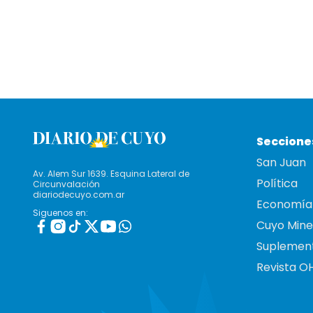
Seccione
San Juan
Av. Alem Sur 1639. Esquina Lateral de
Política
Circunvalación
diariodecuyo.com.ar
Economía
Siguenos en:
Cuyo Mine
Suplemen
Revista O