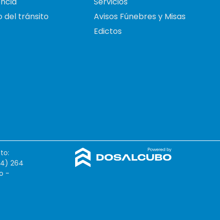
ncia
Servicios
 del tránsito
Avisos Fúnebres y Misas
Edictos
to:
54) 264
o -