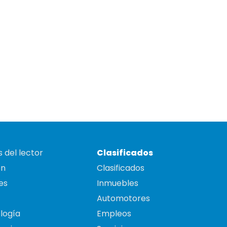
 del lector
Clasificados
on
Clasificados
es
Inmuebles
Automotores
logía
Empleos