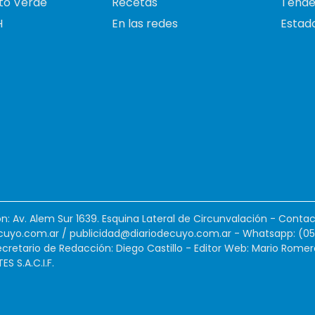
to Verde
Recetas
Tende
H
En las redes
Estado
ión: Av. Alem Sur 1639. Esquina Lateral de Circunvalación - Contac
cuyo.com.ar
/
publicidad@diariodecuyo.com.ar
-
Whatsapp: (0
cretario de Redacción: Diego Castillo - Editor Web: Mario Romer
 S.A.C.I.F.