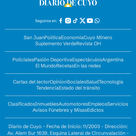
Seguinos en:
San Juan
Política
Economía
Cuyo Minero
Suplemento Verde
Revista OH
Policiales
Pasión Deportiva
Espectáculos
Argentina
El Mundo
Recetas
En las redes
Cartas del lector
Opinion
Sociales
Salud
Tecnología
Tendencia
Estado del tránsito
Clasificados
Inmuebles
Automotores
Empleos
Servicios
Avisos Fúnebres y Misas
Edictos
Diario de Cuyo - Fecha de Inicio: 11/2003 - Dirección:
Av. Alem Sur 1639. Esquina Lateral de Circunvalación -