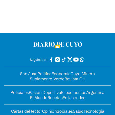
Seguinos en:
San Juan
Política
Economía
Cuyo Minero
Suplemento Verde
Revista OH
Policiales
Pasión Deportiva
Espectáculos
Argentina
El Mundo
Recetas
En las redes
Cartas del lector
Opinion
Sociales
Salud
Tecnología