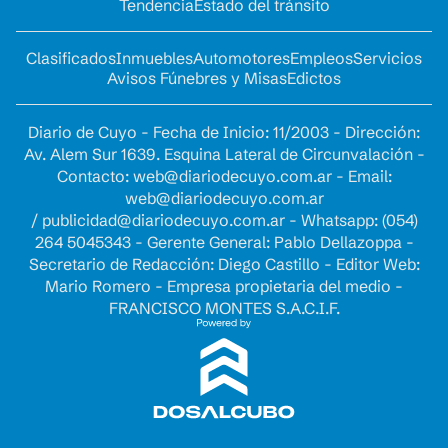
Tendencia
Estado del tránsito
Clasificados
Inmuebles
Automotores
Empleos
Servicios
Avisos Fúnebres y Misas
Edictos
Diario de Cuyo - Fecha de Inicio: 11/2003 - Dirección:
Av. Alem Sur 1639. Esquina Lateral de Circunvalación -
Contacto:
web@diariodecuyo.com.ar
- Email:
web@diariodecuyo.com.ar
/
publicidad@diariodecuyo.com.ar
-
Whatsapp: (054)
264 5045343 - Gerente General: Pablo Dellazoppa -
Secretario de Redacción: Diego Castillo - Editor Web:
Mario Romero - Empresa propietaria del medio -
FRANCISCO MONTES S.A.C.I.F.