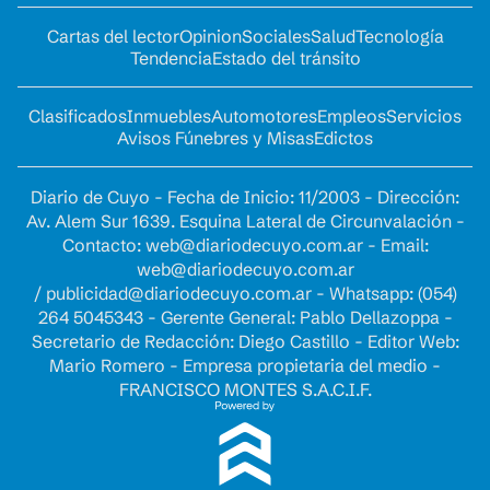
Cartas del lector
Opinion
Sociales
Salud
Tecnología
Tendencia
Estado del tránsito
Clasificados
Inmuebles
Automotores
Empleos
Servicios
Avisos Fúnebres y Misas
Edictos
Diario de Cuyo - Fecha de Inicio: 11/2003 - Dirección:
Av. Alem Sur 1639. Esquina Lateral de Circunvalación -
Contacto:
web@diariodecuyo.com.ar
- Email:
web@diariodecuyo.com.ar
/
publicidad@diariodecuyo.com.ar
-
Whatsapp: (054)
264 5045343 - Gerente General: Pablo Dellazoppa -
Secretario de Redacción: Diego Castillo - Editor Web:
Mario Romero - Empresa propietaria del medio -
FRANCISCO MONTES S.A.C.I.F.