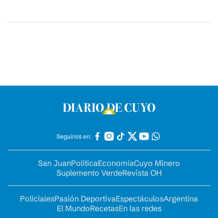
Seguinos en:
San Juan
Política
Economía
Cuyo Minero
Suplemento Verde
Revista OH
Policiales
Pasión Deportiva
Espectáculos
Argentina
El Mundo
Recetas
En las redes