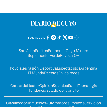
Seguinos en:
San Juan
Política
Economía
Cuyo Minero
Suplemento Verde
Revista OH
Policiales
Pasión Deportiva
Espectáculos
Argentina
El Mundo
Recetas
En las redes
Cartas del lector
Opinion
Sociales
Salud
Tecnología
Tendencia
Estado del tránsito
Clasificados
Inmuebles
Automotores
Empleos
Servicios