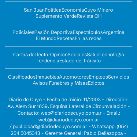
San Juan
Política
Economía
Cuyo Minero
Suplemento Verde
Revista OH
Policiales
Pasión Deportiva
Espectáculos
Argentina
El Mundo
Recetas
En las redes
Cartas del lector
Opinion
Sociales
Salud
Tecnología
Tendencia
Estado del tránsito
Clasificados
Inmuebles
Automotores
Empleos
Servicios
Avisos Fúnebres y Misas
Edictos
Diario de Cuyo - Fecha de Inicio: 11/2003 - Dirección:
Av. Alem Sur 1639. Esquina Lateral de Circunvalación -
Contacto:
web@diariodecuyo.com.ar
- Email:
web@diariodecuyo.com.ar
/
publicidad@diariodecuyo.com.ar
-
Whatsapp: (054)
264 5045343 - Gerente General: Pablo Dellazoppa -