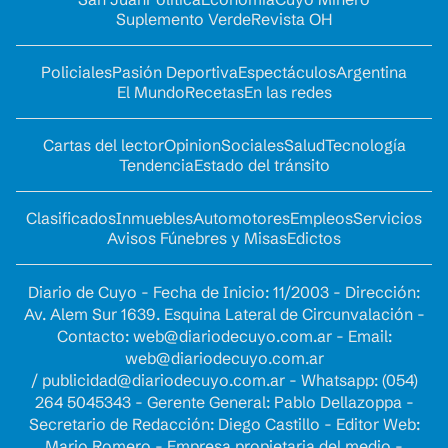
Suplemento Verde
Revista OH
Policiales
Pasión Deportiva
Espectáculos
Argentina
El Mundo
Recetas
En las redes
Cartas del lector
Opinion
Sociales
Salud
Tecnología
Tendencia
Estado del tránsito
Clasificados
Inmuebles
Automotores
Empleos
Servicios
Avisos Fúnebres y Misas
Edictos
Diario de Cuyo - Fecha de Inicio: 11/2003 - Dirección:
Av. Alem Sur 1639. Esquina Lateral de Circunvalación -
Contacto:
web@diariodecuyo.com.ar
- Email:
web@diariodecuyo.com.ar
/
publicidad@diariodecuyo.com.ar
-
Whatsapp: (054)
264 5045343 - Gerente General: Pablo Dellazoppa -
Secretario de Redacción: Diego Castillo - Editor Web:
Mario Romero - Empresa propietaria del medio -