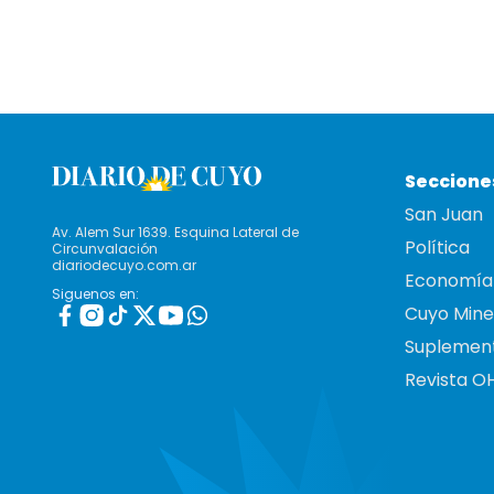
Seccione
San Juan
Av. Alem Sur 1639. Esquina Lateral de
Política
Circunvalación
diariodecuyo.com.ar
Economía
Siguenos en:
Cuyo Mine
Suplemen
Revista O