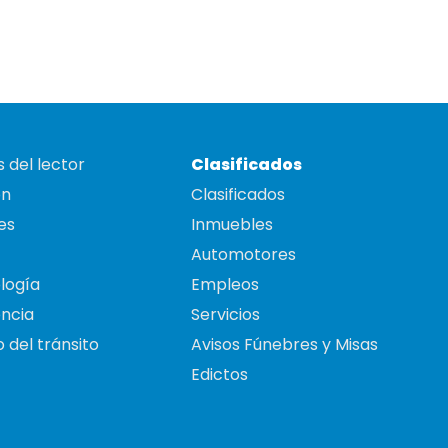
 del lector
Clasificados
on
Clasificados
es
Inmuebles
Automotores
logía
Empleos
ncia
Servicios
 del tránsito
Avisos Fúnebres y Misas
Edictos