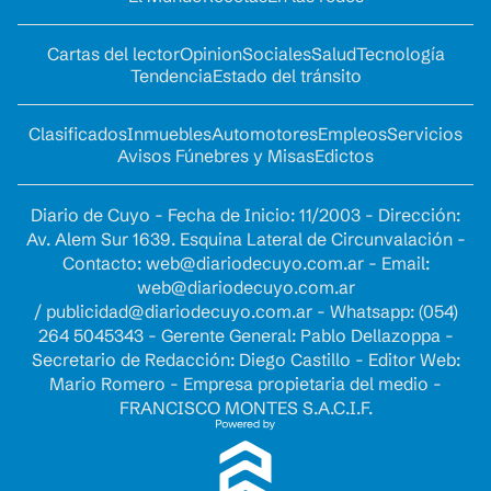
Cartas del lector
Opinion
Sociales
Salud
Tecnología
Tendencia
Estado del tránsito
Clasificados
Inmuebles
Automotores
Empleos
Servicios
Avisos Fúnebres y Misas
Edictos
Diario de Cuyo - Fecha de Inicio: 11/2003 - Dirección:
Av. Alem Sur 1639. Esquina Lateral de Circunvalación -
Contacto:
web@diariodecuyo.com.ar
- Email:
web@diariodecuyo.com.ar
/
publicidad@diariodecuyo.com.ar
-
Whatsapp: (054)
264 5045343 - Gerente General: Pablo Dellazoppa -
Secretario de Redacción: Diego Castillo - Editor Web:
Mario Romero - Empresa propietaria del medio -
FRANCISCO MONTES S.A.C.I.F.