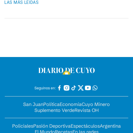
LAS MÁS LEIDAS
Seguinos en:
San Juan
Política
Economía
Cuyo Minero
Suplemento Verde
Revista OH
Policiales
Pasión Deportiva
Espectáculos
Argentina
El Mundo
Recetas
En las redes