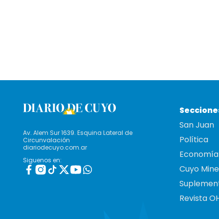
Seccione
San Juan
Av. Alem Sur 1639. Esquina Lateral de
Política
Circunvalación
diariodecuyo.com.ar
Economía
Siguenos en:
Cuyo Mine
Suplemen
Revista O