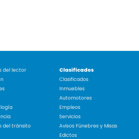
 del lector
Clasificados
on
Clasificados
es
Inmuebles
Automotores
logía
Empleos
ncia
Servicios
 del tránsito
Avisos Fúnebres y Misas
Edictos