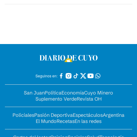
Seguinos en:
San Juan
Política
Economía
Cuyo Minero
Suplemento Verde
Revista OH
Policiales
Pasión Deportiva
Espectáculos
Argentina
El Mundo
Recetas
En las redes