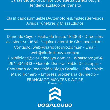
Cartas del lector
Opinion
Sociales
Salud
Tecnología
Tendencia
Estado del tránsito
Clasificados
Inmuebles
Automotores
Empleos
Servicios
Avisos Fúnebres y Misas
Edictos
Diario de Cuyo - Fecha de Inicio: 11/2003 - Dirección:
Av. Alem Sur 1639. Esquina Lateral de Circunvalación -
Contacto:
web@diariodecuyo.com.ar
- Email:
web@diariodecuyo.com.ar
/
publicidad@diariodecuyo.com.ar
-
Whatsapp: (054)
264 5045343 - Gerente General: Pablo Dellazoppa -
Secretario de Redacción: Diego Castillo - Editor Web:
Mario Romero - Empresa propietaria del medio -
FRANCISCO MONTES S.A.C.I.F.