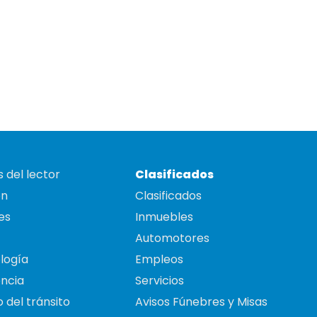
 del lector
Clasificados
on
Clasificados
es
Inmuebles
Automotores
logía
Empleos
ncia
Servicios
 del tránsito
Avisos Fúnebres y Misas