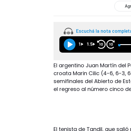
Agr
Escuchá la nota complet
1
1.5
10
10
El argentino Juan Martín del Po
croata Marin Cilic (4-6, 6-3, 
semifinales del Abierto de Es
el regreso al número cinco de
El tenista de Tandil, que sal