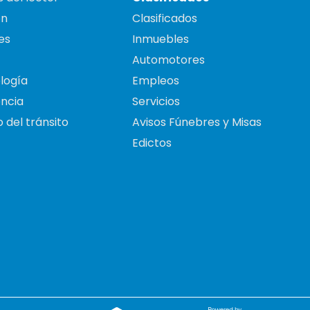
on
Clasificados
es
Inmuebles
Automotores
logía
Empleos
ncia
Servicios
 del tránsito
Avisos Fúnebres y Misas
Edictos