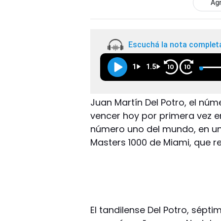
Agr
Escuchá la nota complet
1
1.5
10
10
Juan Martín Del Potro, el núm
vencer hoy por primera vez en
número uno del mundo, en un p
Masters 1000 de Miami, que r
El tandilense Del Potro, sépti