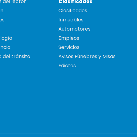
 del lector
Clasificados
on
Clasificados
es
Inmuebles
Automotores
logía
Empleos
ncia
Servicios
 del tránsito
Avisos Fúnebres y Misas
Edictos