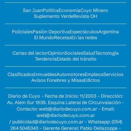
San Juan
Política
Economía
Cuyo Minero
Suplemento Verde
Revista OH
Policiales
Pasión Deportiva
Espectáculos
Argentina
El Mundo
Recetas
En las redes
Cartas del lector
Opinion
Sociales
Salud
Tecnología
Tendencia
Estado del tránsito
Clasificados
Inmuebles
Automotores
Empleos
Servicios
Avisos Fúnebres y Misas
Edictos
Diario de Cuyo - Fecha de Inicio: 11/2003 - Dirección:
Av. Alem Sur 1639. Esquina Lateral de Circunvalación -
Contacto:
web@diariodecuyo.com.ar
- Email:
web@diariodecuyo.com.ar
/
publicidad@diariodecuyo.com.ar
-
Whatsapp: (054)
264 5045343 - Gerente General: Pablo Dellazoppa -