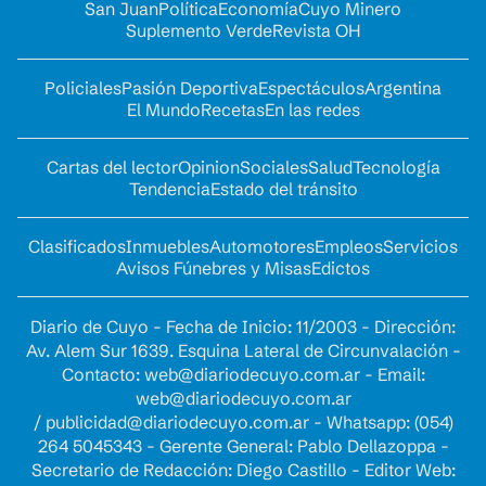
San Juan
Política
Economía
Cuyo Minero
Suplemento Verde
Revista OH
Policiales
Pasión Deportiva
Espectáculos
Argentina
El Mundo
Recetas
En las redes
Cartas del lector
Opinion
Sociales
Salud
Tecnología
Tendencia
Estado del tránsito
Clasificados
Inmuebles
Automotores
Empleos
Servicios
Avisos Fúnebres y Misas
Edictos
Diario de Cuyo - Fecha de Inicio: 11/2003 - Dirección:
Av. Alem Sur 1639. Esquina Lateral de Circunvalación -
Contacto:
web@diariodecuyo.com.ar
- Email:
web@diariodecuyo.com.ar
/
publicidad@diariodecuyo.com.ar
-
Whatsapp: (054)
264 5045343 - Gerente General: Pablo Dellazoppa -
Secretario de Redacción: Diego Castillo - Editor Web: