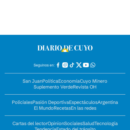
Seguinos en:
San Juan
Política
Economía
Cuyo Minero
Suplemento Verde
Revista OH
Policiales
Pasión Deportiva
Espectáculos
Argentina
El Mundo
Recetas
En las redes
Cartas del lector
Opinion
Sociales
Salud
Tecnología
Tendencia
Estado del tránsito