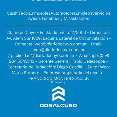
Clasificados
Inmuebles
Automotores
Empleos
Servicios
Avisos Fúnebres y Misas
Edictos
Diario de Cuyo - Fecha de Inicio: 11/2003 - Dirección:
Av. Alem Sur 1639. Esquina Lateral de Circunvalación -
Contacto:
web@diariodecuyo.com.ar
- Email:
web@diariodecuyo.com.ar
/
publicidad@diariodecuyo.com.ar
-
Whatsapp: (054)
264 5045343 - Gerente General: Pablo Dellazoppa -
Secretario de Redacción: Diego Castillo - Editor Web:
Mario Romero - Empresa propietaria del medio -
FRANCISCO MONTES S.A.C.I.F.